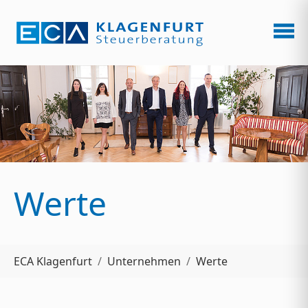
Zum Hauptinhalt springen
Werte
Sie sind hier:
ECA Klagenfurt
Unternehmen
Werte