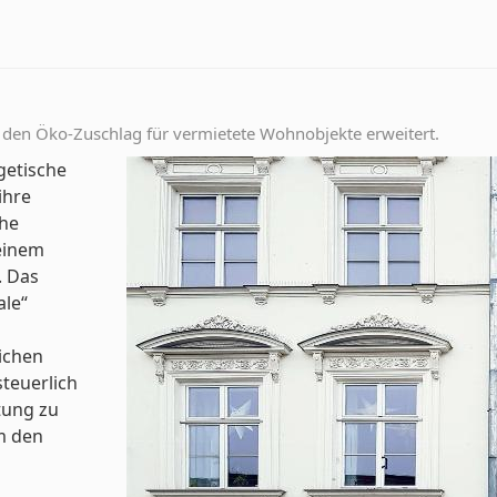
en Öko-Zuschlag für vermietete Wohnobjekte erweitert.
getische
ihre
che
 einem
. Das
le“
ichen
teuerlich
tung zu
m den