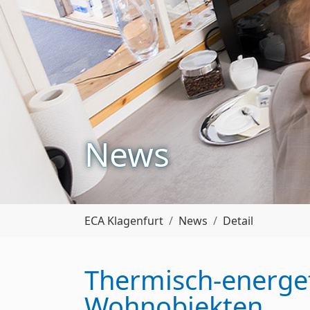
News
Sie sind hier:
ECA Klagenfurt
News
Detail
Thermisch-energet
Wohnobjekten